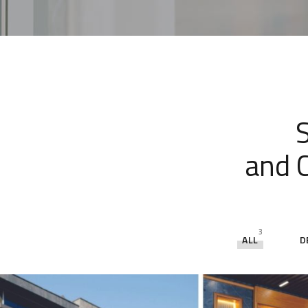
and C
3
ALL
D