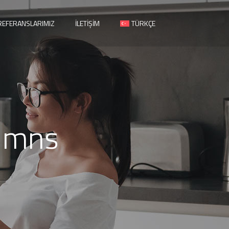
REFERANSLARIMIZ
İLETIŞIM
TÜRKÇE
lumns