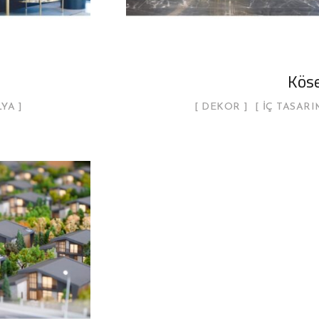
Köse
LYA
DEKOR
İÇ TASARI