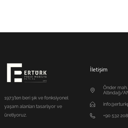
İletişim
Önder mah. 
Altındağ/
1973’ten beri şık ve fonksiyonel
info@ertur
yaşam alanları tasarlıyor ve
üretiyoruz.
+90 532 208