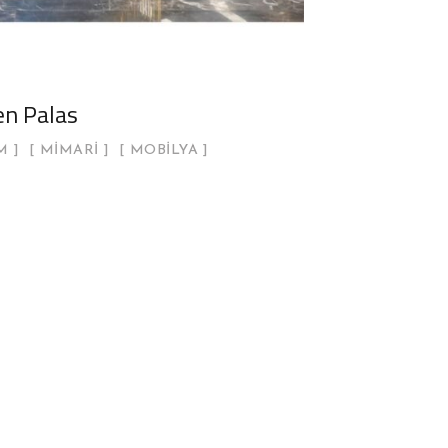
n Palas
M
MIMARI
MOBILYA