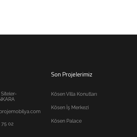
Son Projelerimiz
Siteler-
Kösen Villa Konutları
ANKARA
Kösen İş Merkezi
kprojemobilya.com
Kösen Palace
 75 02