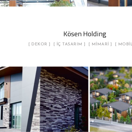
Kösen Holding
DEKOR
İÇ TASARIM
MIMARI
MOBI