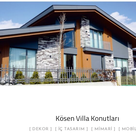
Kösen Villa Konutları
DEKOR
İÇ TASARIM
MIMARI
MOBI